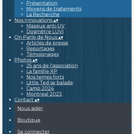
Présentation
Moyens de traitements
La Recherche
Nos Innovations
▴
▾
Masque anti-UV
Dosimètre LUVI
On Parle de Nous
▴
▾
Articles de presse
Reportages
Témoignages
Photos
▴
▾
25 ans de l'association
La famille XP
Nos temps forts
Little Ted se balade
Camp 2024
Montreal 2023
Contact
▴
▾
Nous aider
Boutique
Se connecter