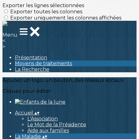
Exporter les lignes sélectionnées
Exporter toutes les colonnes
Exporter uniquement les colonnes affichées
Menu
<
>
Présentation
Moyens de traitements
La Recherche
Ajoutez un logo, un bouton, des réseaux sociaux
Cliquez pour éditer
Accueil
▴
▾
L'Association
Le Mot de la Présidente
Aide aux familles
La Maladie
▴
▾